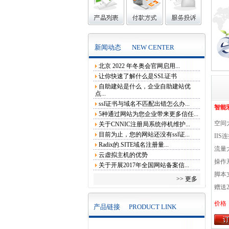
新闻动态
NEW CENTER
北京 2022 年冬奥会官网启用...
让你快速了解什么是SSL证书
自助建站是什么，企业自助建站优
点...
ssl证书与域名不匹配出错怎么办...
智能
5种通过网站为您企业带来更多信任...
空间
关于CNNIC注册局系统停机维护...
目前为止，您的网站还没有ssl证...
IIS
Radix的.SITE域名注册量...
流量
云虚拟主机的优势
操作系
关于开展2017年全国网站备案信...
脚本支
>> 更多
赠送
价格：
产品链接
PRODUCT LINK