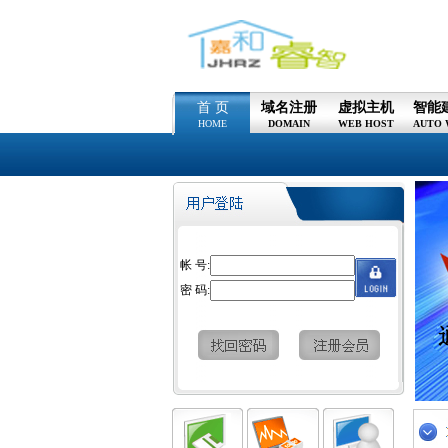
首 页
域名注册
虚拟主机
智能
HOME
DOMAIN
WEB HOST
AUTO 
帐 号:
密 码: