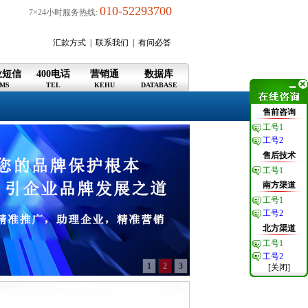
010-52293700
7×24小时服务热线:
汇款方式
|
联系我们
|
有问必答
业短信
400电话
营销通
数据库
MS
TEL
KEHU
DATABASE
售前咨询
工号1
工号2
售后技术
工号1
南方渠道
工号1
工号2
北方渠道
工号1
工号2
1
2
3
[关闭]