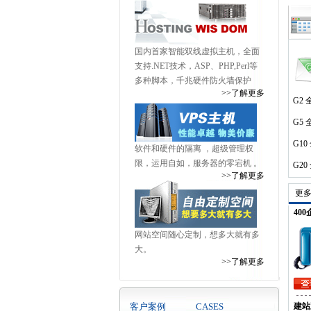
国内首家智能双线虚拟主机，全面
支持.NET技术，ASP、PHP,Perl等
多种脚本，千兆硬件防火墙保护
山东康泰实业有限公司
>>了解更多
G2
G5
G1
北京普恩电子有限公司
软件和硬件的隔离 ，超级管理权
限，运用自如，服务器的零宕机 。
G2
>>了解更多
更多
山东颐兴医疗器械有限公司
40
网站空间随心定制，想多大就有多
大。
>>了解更多
安徽阜阳建工集团有限公司
客户案例
CASES
建站