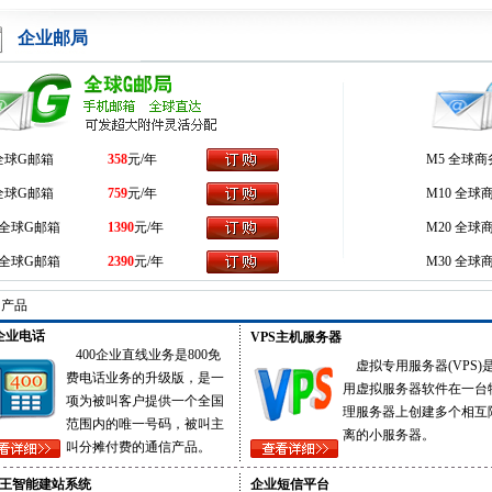
企业邮局
 全球G邮箱
358
元/年
M5 全球商
 全球G邮箱
759
元/年
M10 全球
0 全球G邮箱
1390
元/年
M20 全球
0 全球G邮箱
2390
元/年
M30 全球
产品
0企业电话
VPS
主机服务器
400企业直线业务是800免
虚拟专用服务器(
VPS
)
费电话业务的升级版，是一
用虚拟服务器软件在一台
项为被叫客户提供一个全国
理服务器上创建多个相互
范围内的唯一号码，被叫主
离的小服务器。
叫分摊付费的通信产品。
王智能建站系统
企业短信平台