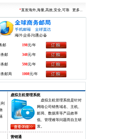
*
直发海外,海量,高效,安全,可靠
更多...
务邮
198
元/年
商务邮
348
元/年
商务邮
598
元/年
商务邮局
1008
元/年
虚拟主机管理系统
虚拟主机管理系统
是针对
是利
网络公司销售域名、主机、
物
邮局、数据库等产品效率
隔
低、管理难等问题而自主研
发。
营销通