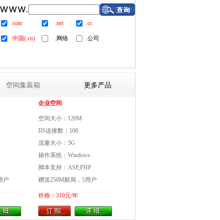
.com
.net
.cc
.中国(.cn)
.网络
.公司
空间集装箱
更多产品
企业空间
空间大小：120M
IIS连接数：100
流量大小：5G
操作系统：Windows
P
脚本支持：ASP,PHP
0用户
赠送250M邮局，5用户
价格：310元/年