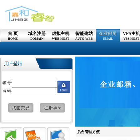
首 页
域名注册
虚拟主机
智能建站
企业邮局
VPS主
HOME
DOMAIN
WEB HOST
AUTO WEB
EMAIL
VPS HOST
帐 号:
密 码:
后台管理方便