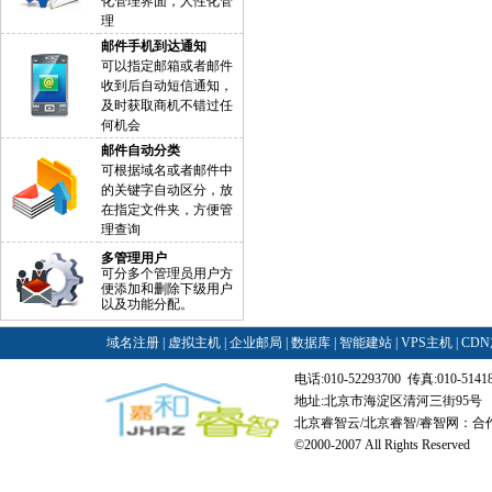
化管理界面，人性化管
理
邮件手机到达通知
可以指定邮箱或者邮件
收到后自动短信通知，
及时获取商机不错过任
何机会
邮件自动分类
可根据域名或者邮件中
的关键字自动区分，放
在指定文件夹，方便管
理查询
多管理用户
可分多个管理员用户方
便添加和删除下级用户
以及功能分配。
域名注册
|
虚拟主机
|
企业邮局
|
数据库
|
智能建站
|
VPS主机
|
CD
电话:010-52293700 传真:010-514180
地址:北京市海淀区清河三街95号
北京睿智云/北京睿智/睿智网：合作
©2000-2007 All Rights Reserved