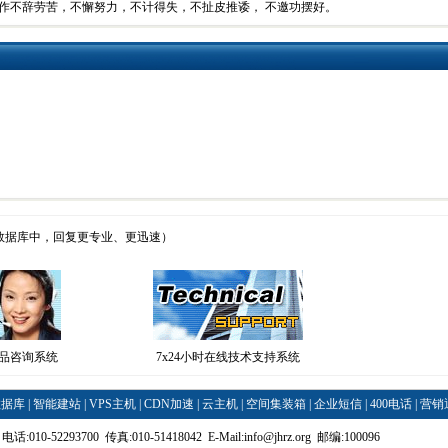
作不辞劳苦，不懈努力，不计得失，不扯皮推诿， 不邀功摆好。
数据库中，回复更专业、更迅速）
产品咨询系统
7x24小时在线技术支持系统
数据库
|
智能建站
|
VPS主机
|
CDN加速
|
云主机
|
空间集装箱
|
企业短信
|
400电话
|
营销
电话:010-52293700 传真:010-51418042 E-Mail:
info@jhrz.org
邮编:100096