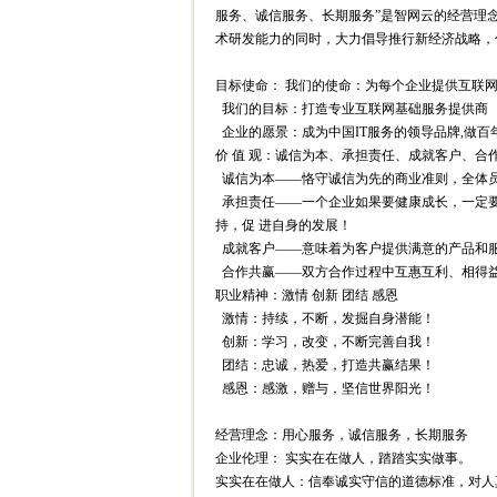
服务、诚信服务、长期服务”是智网云的经营理
术研发能力的同时，大力倡导推行新经济战略，
目标使命： 我们的使命：为每个企业提供互联
我们的目标：打造专业互联网基础服务提供商
企业的愿景：成为中国IT服务的领导品牌,做百
价 值 观：诚信为本、承担责任、成就客户、合
诚信为本——恪守诚信为先的商业准则，全体
承担责任——一个企业如果要健康成长，一定要
持，促 进自身的发展！
成就客户——意味着为客户提供满意的产品和
合作共赢——双方合作过程中互惠互利、相得
职业精神：激情 创新 团结 感恩
激情：持续，不断，发掘自身潜能！
创新：学习，改变，不断完善自我！
团结：忠诚，热爱，打造共赢结果！
感恩：感激，赠与，坚信世界阳光！
经营理念：用心服务，诚信服务，长期服务
企业伦理： 实实在在做人，踏踏实实做事。
实实在在做人：信奉诚实守信的道德标准，对人