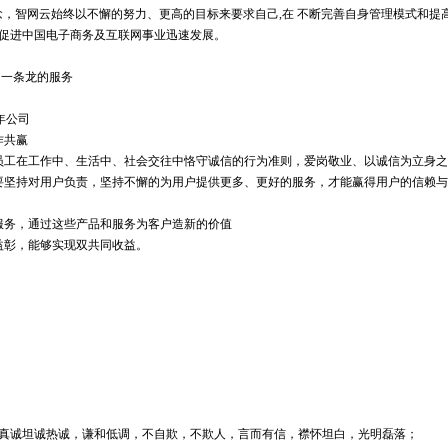
念，智网云始终以不懈的努力、更高的目标来要求自己,在 不断完善自身管理模式和提
促进中国电子商务及互联网事业迅速发展。
网一条龙的服务
年公司
作共赢
员工在工作中、生活中、社会交往中恪守诚信的行为准则，爱岗敬业、以诚信为立身
坚持对用户负责，坚持不懈的为用户提供更多、更好的服务，才能赢得用户的信赖与
服务，通过这些产品和服务为客户造新的价值
益彰，能够实现双共同收益。
真诚坦诚热诚，谦和低调，不自欺，不欺人，言而有信，襟怀坦白，光明磊落；