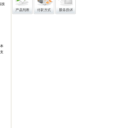
高技
之本
支