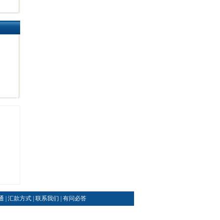
通
|
汇款方式
|
联系我们
|
有问必答