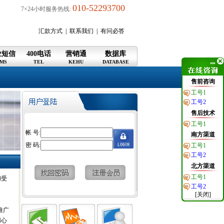
010-52293700
7×24小时服务热线:
汇款方式
|
联系我们
|
有问必答
业短信
400电话
营销通
数据库
MS
TEL
KEHU
DATABASE
售前咨询
工号1
工号2
售后技术
工号1
帐 号:
南方渠道
密 码:
工号1
工号2
北方渠道
工号1
和受
工号2
[关闭]
推广
用心