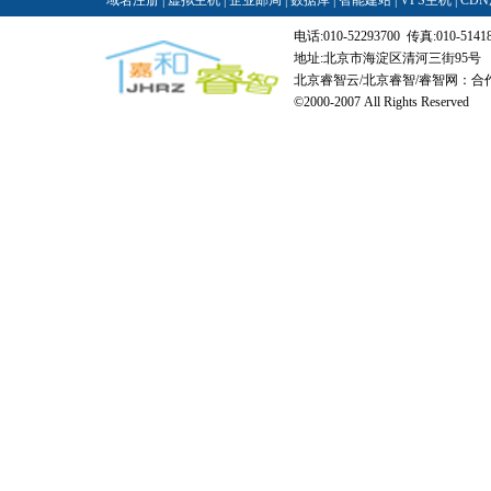
域名注册
|
虚拟主机
|
企业邮局
|
数据库
|
智能建站
|
VPS主机
|
CD
电话:010-52293700 传真:010-514180
地址:北京市海淀区清河三街95号
北京睿智云/北京睿智/睿智网：合作
©2000-2007 All Rights Reserved