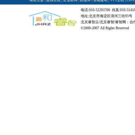
域名注册
|
虚拟主机
|
企业邮局
|
数据库
|
智能建站
|
VPS主机
|
CD
电话:010-52293700 传真:010-514180
地址:北京市海淀区清河三街95号
北京睿智云/北京睿智/睿智网：合作
©2000-2007 All Rights Reserved