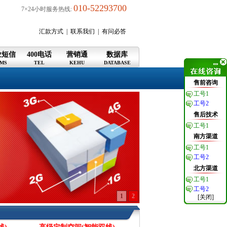
010-52293700
7×24小时服务热线:
汇款方式
|
联系我们
|
有问必答
业短信
400电话
营销通
数据库
MS
TEL
KEHU
DATABASE
售前咨询
工号1
工号2
售后技术
工号1
南方渠道
工号1
工号2
北方渠道
工号1
工号2
1
2
[关闭]