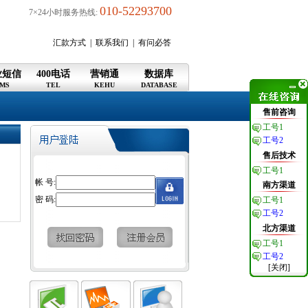
010-52293700
7×24小时服务热线:
汇款方式
|
联系我们
|
有问必答
业短信
400电话
营销通
数据库
MS
TEL
KEHU
DATABASE
售前咨询
工号1
工号2
售后技术
工号1
帐 号:
南方渠道
密 码:
工号1
工号2
北方渠道
工号1
工号2
[关闭]