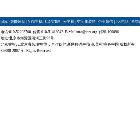
数据库
|
智能建站
|
VPS主机
|
CDN加速
|
云主机
|
空间集装箱
|
企业短信
|
400电话
|
营销
电话:010-52293700 传真:010-51418042 E-Mail:
info@jhrz.org
邮编:100096
地址:北京市海淀区清河三街95号
北京睿智云/北京睿智/睿智网：合作伙伴:新网数码/中资源/美橙/商务中国 版权所有
©2000-2007 All Rights Reserved